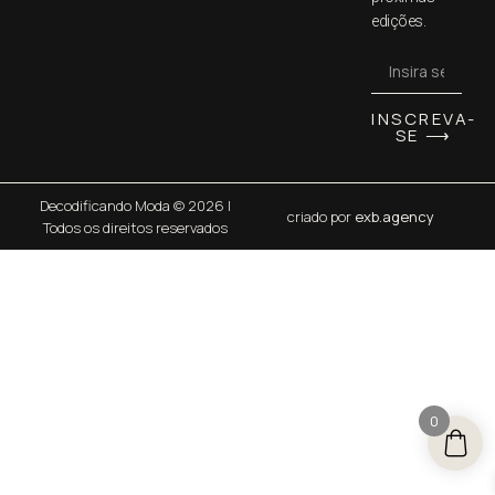
edições.
INSCREVA-
SE ⟶
Decodificando Moda © 2026 |
criado por
exb.agency
Todos os direitos reservados
0