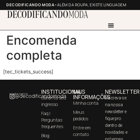
DECODIFICANDO MODA
•ALÉM DA ROUPA, EXISTE LINGUAGEM
Encomenda
completa
[tec_tickets_success]
INSTITUCIONAL
MAIS
NEWSLETTER
@decodificandomoda
INFORMAÇÕES
Garanta seu
Inscreva-se
Minha conta
ingresso
na nossa
Meus
newsletter e
Faq |
pedidos
fique pro
Perguntas
dentro de
frequentes
Entre em
novidades e
contato
Blog
próximas