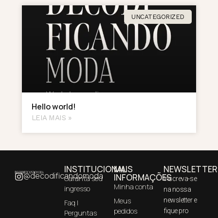
UNCATEGORIZED
Hello world!
LEIA MAIS »
INSTITUCIONAL
MAIS
NEWSLETTER
@decodificandomoda
INFORMAÇÕES
Garanta seu
Inscreva-se
Minha conta
ingresso
na nossa
Meus
newsletter e
Faq |
pedidos
fique pro
Perguntas